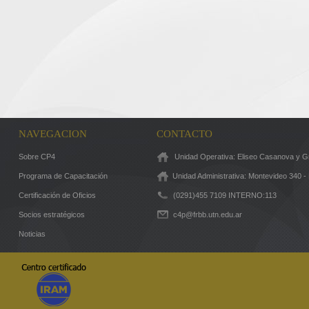
NAVEGACION
CONTACTO
Sobre CP4
Unidad Operativa: Eliseo Casanova y Gr
Programa de Capacitación
Unidad Administrativa: Montevideo 340 -
Certificación de Oficios
(0291)455 7109 INTERNO:113
Socios estratégicos
c4p@frbb.utn.edu.ar
Noticias